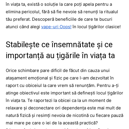
în viața ta, există o soluție la care poți apela pentru a
elimina pericolul, fără să fie nevoie să renunți la ritualul
tău preferat. Descoperă beneficiile de care te bucuri
atunci când alegi
vape-uri Oops!
în locul țigărilor clasice!
Stabilește ce însemnătate și ce
importanță au țigările în viața ta
Orice schimbare pare dificil de făcut din cauza unui
atașament emoțional și fizic pe care l-am dezvoltat în
raport cu obiceiul la care vrem să renunțăm. Pentru a-ți
atinge obiectivul este important să definești locul țigărilor
în viața ta. Te raportezi la obicei ca la un moment de
relaxare și deconectare ori dependența este mai mult de
natură fizică și resimți nevoia de nicotină cu fiecare pauză
mai mare pe care o iei de la această practică?