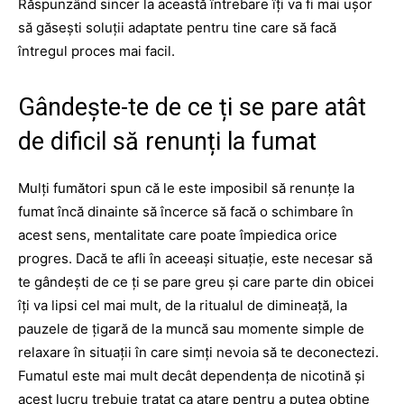
Răspunzând sincer la această întrebare îți va fi mai ușor
să găsești soluții adaptate pentru tine care să facă
întregul proces mai facil.
Gândește-te de ce ți se pare atât
de dificil să renunți la fumat
Mulți fumători spun că le este imposibil să renunțe la
fumat încă dinainte să încerce să facă o schimbare în
acest sens, mentalitate care poate împiedica orice
progres. Dacă te afli în aceeași situație, este necesar să
te gândești de ce ți se pare greu și care parte din obicei
îți va lipsi cel mai mult, de la ritualul de dimineață, la
pauzele de țigară de la muncă sau momente simple de
relaxare în situații în care simți nevoia să te deconectezi.
Fumatul este mai mult decât dependența de nicotină și
acest lucru trebuie tratat ca atare pentru a putea obține